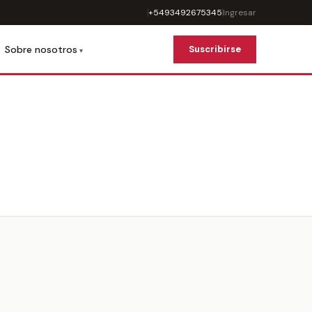
+5493492675345
Ingresar
Sobre nosotros
Suscribirse