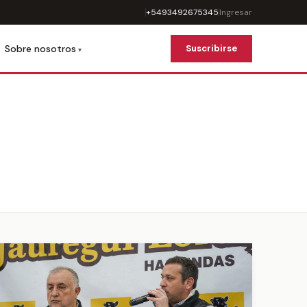
+5493492675345
Ingresar
Sobre nosotros
Suscribirse