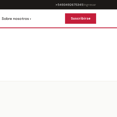
+5493492675345
Ingresar
Sobre nosotros
Suscribirse